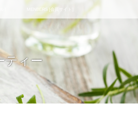
ール］
MENBERS [会員サイト］
ーティー