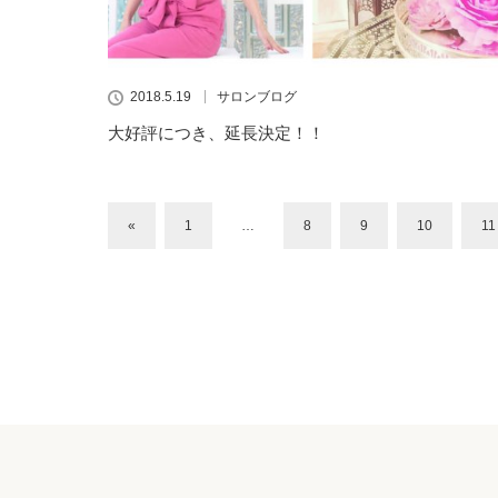
2018.5.19
サロンブログ
大好評につき、延長決定！！
«
1
…
8
9
10
11