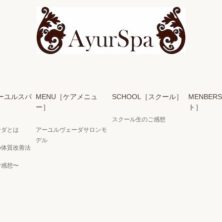
アーユルスパ
MENU［ケアメニュ
SCHOOL［スクール］
MENBER
ー］
ト］
スクール生のご感想
ーダとは
アーユルヴェーダサロンモ
デル
の体質改善法
ご感想〜