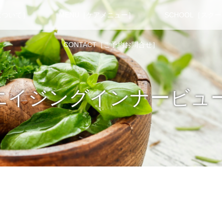
について］
MENU［ケアメニュー］
SCHOOL［スク
CONTACT［ご予約お問合せ］
チエイジングインナービュ