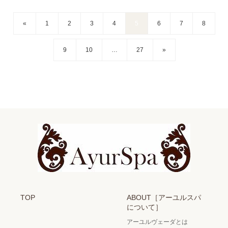
«
1
2
3
4
5
6
7
8
9
10
…
27
»
TOP
ABOUT［アーユルスパ
について］
アーユルヴェーダとは