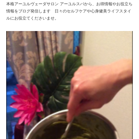
本格アーユルヴェーダサロン アーユルスパから、お得情報やお役立ち
情報をブログ発信します 日々のセルフケアや心身健美ライフスタイ
ルにお役立てくださいませ。