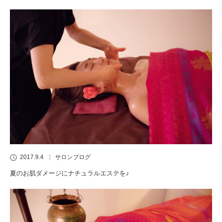
2017.9.4
サロンブログ
夏のお肌ダメージにナチュラルエステを♪