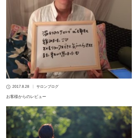
2017.8.28
サロンブログ
お客様からのレビュー