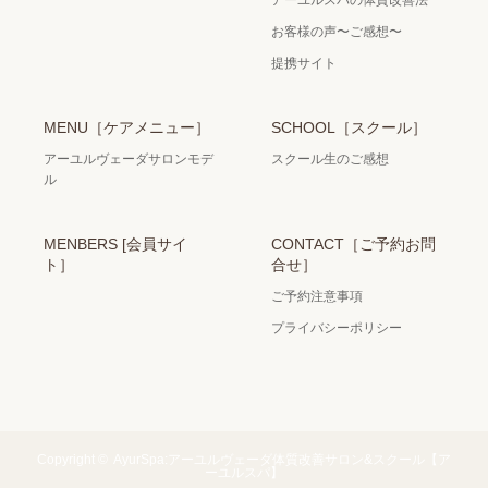
アーユルスパの体質改善法
お客様の声〜ご感想〜
提携サイト
MENU［ケアメニュー］
SCHOOL［スクール］
アーユルヴェーダサロンモデ
スクール生のご感想
ル
MENBERS [会員サイ
CONTACT［ご予約お問
ト］
合せ］
ご予約注意事項
プライバシーポリシー
Copyright ©
AyurSpa:アーユルヴェーダ体質改善サロン&スクール【ア
ーユルスパ】