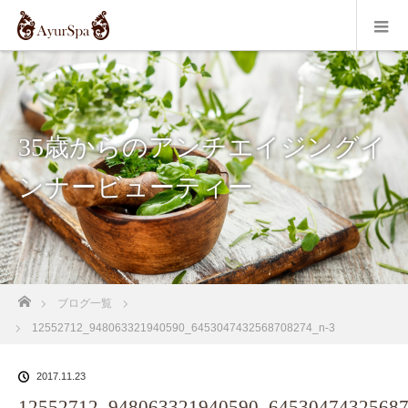
35歳からのアンチエイジングイ
ンナービューティー
ホーム
ブログ一覧
12552712_948063321940590_6453047432568708274_n-3
2017.11.23
12552712_948063321940590_64530474325687