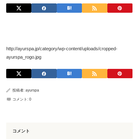
http://ayurspa.jp/category/wp-content/uploads/cropped-
ayurspa_rogo.jpg
投稿者:
ayurspa
コメント:
0
コメント