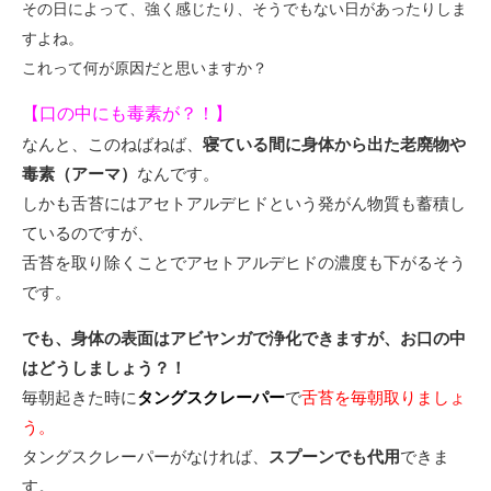
その日によって、強く感じたり、そうでもない日があったりしま
すよね。
これって何が原因だと思いますか？
【口の中にも毒素が？！】
なんと、このねばねば、
寝ている間に身体から出た老廃物や
毒素（アーマ）
なんです。
しかも舌苔にはアセトアルデヒドという発がん物質も蓄積し
ているのですが、
舌苔を取り除くことでアセトアルデヒドの濃度も下がるそう
です。
でも、身体の表面はアビヤンガで浄化できますが、お口の中
はどうしましょう？！
毎朝起きた時に
タングスクレーパー
で
舌苔を毎朝取りましょ
う。
タングスクレーパーがなければ、
スプーンでも代用
できま
す。