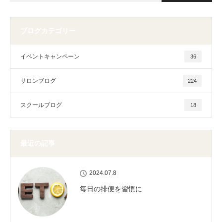
ブログカテゴリー
イベントキャンペーン
36
サロンブログ
224
スクールブログ
18
最近の記事
2024.07.8
毎日の排便を習慣に