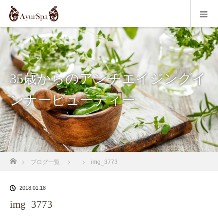
35歳からのアンチエイジングイ
ンナービューティー
ホーム
ブログ一覧
img_3773
2018.01.18
img_3773